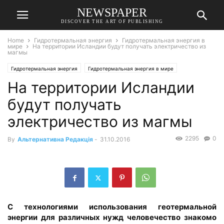
NEWSPAPER
DISCOVER THE ART OF PUBLISHING
Home
Гидротермальная энергия
Гидротермальная энергия в
мире
На территории Исландии будут получать электричество из
магмы
Гидротермальная энергия
Гидротермальная энергия в мире
На территории Исландии
будут получать
электричество из магмы
2295
0
By
Альтернативна Редакція
-
31.10.2016
С технологиями использования геотермальной
энергии для различных нужд человечество знакомо