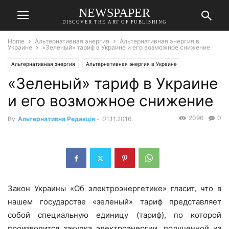
NEWSPAPER
DISCOVER THE ART OF PUBLISHING
Home
Альтернативная энергия
Альтернативная энергия в
Украине
«Зеленый» тариф в Украине и его возможное снижение
Альтернативная энергия
Альтернативная энергия в Украине
«Зеленый» тариф в Украине
и его возможное снижение
2096
0
By
Альтернативна Редакція
-
01.11.2016
Закон Украины «Об электроэнергетике» гласит, что в
нашем государстве «зеленый» тариф представляет
собой специальную единицу (тариф), по которой
производится закупка электроэнергии, полученной из