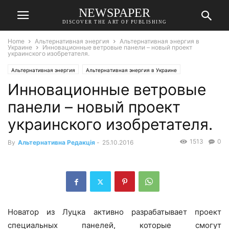
NEWSPAPER
DISCOVER THE ART OF PUBLISHING
Home
Альтернативная энергия
Альтернативная энергия в
Украине
Инновационные ветровые панели – новый проект
украинского изобретателя.
Альтернативная энергия
Альтернативная энергия в Украине
Инновационные ветровые
панели – новый проект
украинского изобретателя.
1513
0
By
Альтернативна Редакція
-
25.10.2016
Новатор из Луцка активно разрабатывает проект
специальных панелей, которые смогут