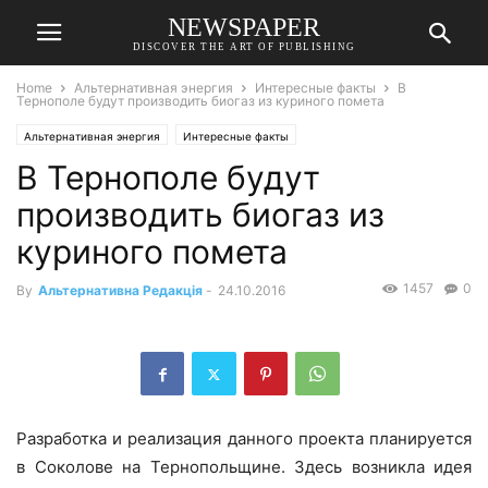
NEWSPAPER
DISCOVER THE ART OF PUBLISHING
Home
Альтернативная энергия
Интересные факты
В
Тернополе будут производить биогаз из куриного помета
Альтернативная энергия
Интересные факты
В Тернополе будут
производить биогаз из
куриного помета
1457
0
By
Альтернативна Редакція
-
24.10.2016
Разработка и реализация данного проекта планируется
в Соколове на Тернопольщине. Здесь возникла идея