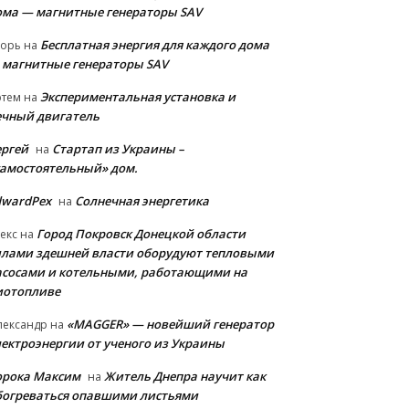
ома — магнитные генераторы SAV
Бесплатная энергия для каждого дома
горь
на
 магнитные генераторы SAV
Экспериментальная установка и
ртем
на
ечный двигатель
ергей
Стартап из Украины –
на
самостоятельный» дом.
dwardPex
Солнечная энергетика
на
Город Покровск Донецкой области
екс
на
илами здешней власти оборудуют тепловыми
асосами и котельными, работающими на
иотопливе
«MAGGER» — новейший генератор
лександр
на
лектроэнергии от ученого из Украины
орока Максим
Житель Днепра научит как
на
богреваться опавшими листьями