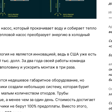
д
И
—
А
 насос, который прокачивает воду и собирает тепло
в
Тепловой насос преобразует энергию в холодный
С
«
логия не является инновацией, ведь в США уже есть
E
тыс. долл. За два года своей работы команда
ал
вполовину и ускорить монтаж в три раза.
с
н
б
ется недешевое габаритное оборудование, но
чики создали небольшую систему, которая бурит
О
 малым количеством отходов. Трубы
э
ше, а менее чем за один день. Стоимость достигает
С
отчики не берут 100% предоплаты. Вместо этого,
о