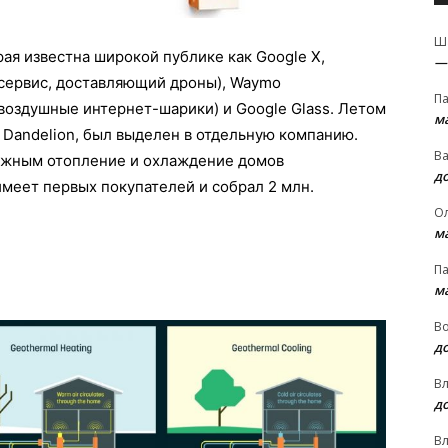
Ш
ая известна широкой публике как Google X,
—
 (сервис, доставляющий дроны), Waymo
П
(воздушные интернет-шарики) и Google Glass. Летом
м
 Dandelion, был выделен в отдельную компанию.
В
ожным отопление и охлаждение домов
д
имеет первых покупателей и собрал 2 млн.
О
м
П
м
В
д
В
д
В