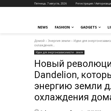
Пятница, 7 августа, 2026
Регистрация / Авторизац
NEWS
FASHION
GADGETS
L
Домой
Энергия земли
Идеи для энергонезавис
охлаждения...
Идеи для энергонезависимости - земля
Новый революци
Dandelion, котор
энергию земли д
охлаждения дом