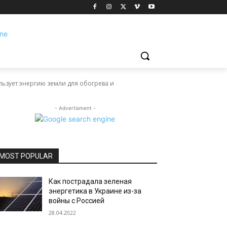
ьзует энергию земли для обогрева и
- Advertisment -
MOST POPULAR
Как пострадала зеленая
энергетика в Украине из-за
войны с Россией
28.04.2022