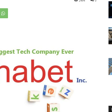
2494
0