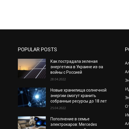
POPULAR POSTS
P
Как пострадала зеленая
А
энергетика в Украине из-за
А
войны с Россией
28.04.2022
Э
И
Новые хранилища солнечной
энергии смогут хранить
Э
собранные ресурсы до 18 лет
О
25.04.2022
И
Пополнение в семье
А
электрокаров: Mercedes