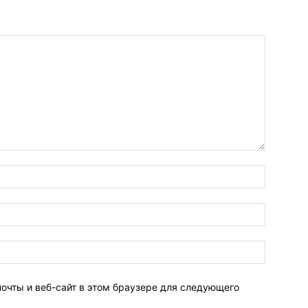
Имя:*
Электро
почта:*
Веб-
Сайт:
почты и веб-сайт в этом браузере для следующего