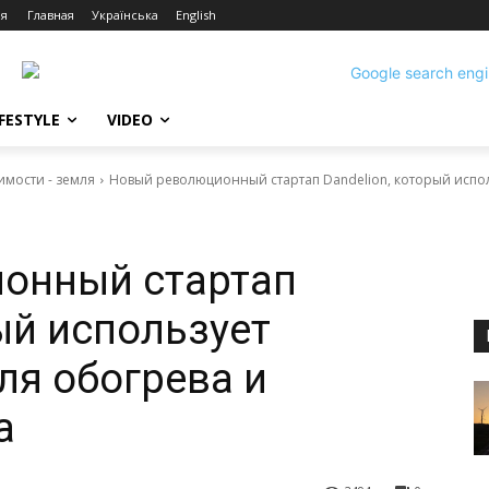
ия
Главная
Українська
English
IFESTYLE
VIDEO
имости - земля
Новый революционный стартап Dandelion, который испол
онный стартап
ый использует
ля обогрева и
а