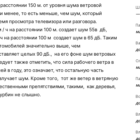
расстоянии 150 м. от уровня шума ветровой
Ш
ли менее, то есть меньше, чем шум, который
—
емя просмотра телевизора или разговора.
П
/ ч на расстоянии 100 м. создает шум 55в дБ,
м
ч на расстоянии 100 м создает шум в 65 дБ. Таким
В
втомобилей значительно выше, чем
д
тавляет целых 90 дБ., на его фоне шум ветровых
О
дует также отметить, что сила рабочего ветра в
м
й в году, это означает, что остальную часть
лучает шум. Кроме того, тот же ветер в ветряную
П
м
ественными препятствиями, такими, как деревья,
турбин не слышно.
В
д
В
д
В
д