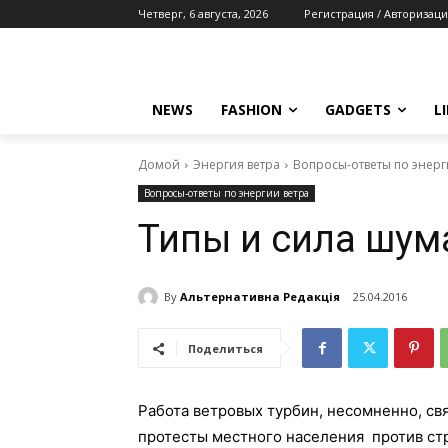
Четверг, 6 августа, 2026
Регистрация / Авторизаци
NEWS
FASHION
GADGETS
L
Домой
Энергия ветра
Вопросы-ответы по энерг
Вопросы-ответы по энергии ветра
Типы и сила шум
By
Альтернативна Редакція
25.04.2016
Поделиться
Работа ветровых турбин, несомненно, с
протесты местного населения против ст