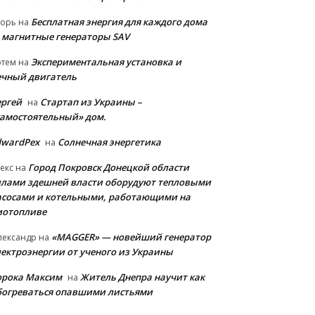
Бесплатная энергия для каждого дома
горь
на
 магнитные генераторы SAV
Экспериментальная установка и
ртем
на
ечный двигатель
ергей
Стартап из Украины –
на
самостоятельный» дом.
dwardPex
Солнечная энергетика
на
Город Покровск Донецкой области
екс
на
илами здешней власти оборудуют тепловыми
асосами и котельными, работающими на
иотопливе
«MAGGER» — новейший генератор
лександр
на
лектроэнергии от ученого из Украины
орока Максим
Житель Днепра научит как
на
богреваться опавшими листьями