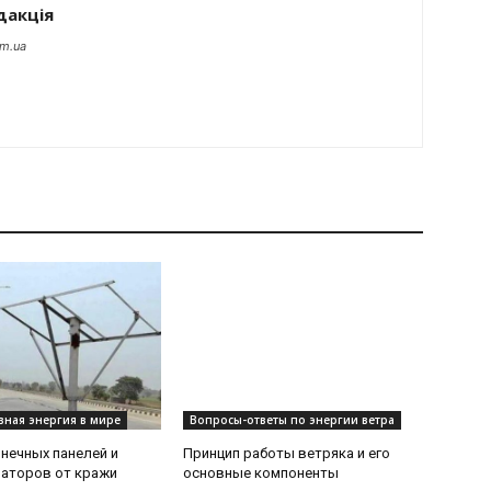
дакція
om.ua
вная энергия в мире
Вопросы-ответы по энергии ветра
нечных панелей и
Принцип работы ветряка и его
аторов от кражи
основные компоненты