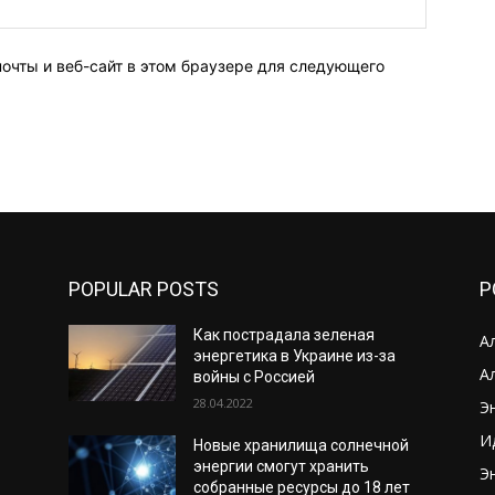
Веб-
Сайт:
почты и веб-сайт в этом браузере для следующего
POPULAR POSTS
P
Как пострадала зеленая
А
энергетика в Украине из-за
А
войны с Россией
28.04.2022
Э
И
Новые хранилища солнечной
энергии смогут хранить
Э
собранные ресурсы до 18 лет