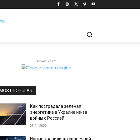
- Advertisment -
MOST POPULAR
Как пострадала зеленая
энергетика в Украине из-за
войны с Россией
28.04.2022
Новые хранилища солнечной