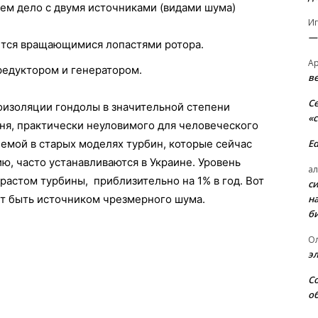
ем дело с двумя источниками (видами шума)
И
—
тся вращающимися лопастями ротора.
А
едуктором и генератором.
в
С
оизоляции гондолы в значительной степени
«
ня, практически неуловимого для человеческого
E
емой в старых моделях турбин, которые сейчас
ю, часто устанавливаются в Украине. Уровень
ал
растом турбины, приблизительно на 1% в год. Вот
с
н
т быть источником чрезмерного шума.
б
О
э
С
о