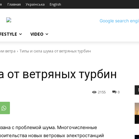
я
Главная
Українська
English
IFESTYLE
VIDEO
ии ветра
Типы и сила шума от ветряных турбин
а от ветряных турбин
2155
0
вязана с проблемой шума. Многочисленные
роительства новых ветровых электростанций