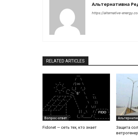
Альтернативна Ре
https://alternative-energy.c
RELATED ARTICLES
Вопрос-ответ
Альтернати
Fidonet — сеть тех, кто знает
Защита сол
ветрогенер