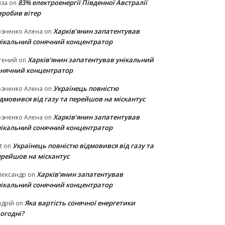
83% електроенергії Південної Австралії
иза
on
иробив вітер
Харків’янин запатентував
озненко Алена
on
нікальний сонячний концентратор
Харків’янин запатентував унікальний
гений
on
онячний концентратор
Українець повністю
озненко Алена
on
дмовився від газу та перейшов на міскантус
Харків’янин запатентував
озненко Алена
on
нікальний сонячний концентратор
Українець повністю відмовився від газу та
t
on
ерейшов на міскантус
Харків’янин запатентував
лександр
on
нікальний сонячний концентратор
Яка вартість сонячної енергетики
дрій
on
огодні?