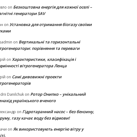
Безкоштовна енергія для кожної оселі –
авло
on
гнітні генератори SAV
Установка для отримання біогазу своїми
ан
on
уками
Вертикальні та горизонтальні
sadmin
on
ітрогенератори: порівняння та переваги
Характеристики, класифікація і
рій
on
ідмінності вітрогенератора Ленца
Самі дивовижні проекти
рій
on
ітрогенераторів
Ротор Онипко – унікальний
drii Danilchuk
on
нахід українського вченого
Гідротаранний насос – без бензину,
лександр
on
руму, газу качає воду без відмови!
Як використовують енергію вітру у
тачи
on
іті.