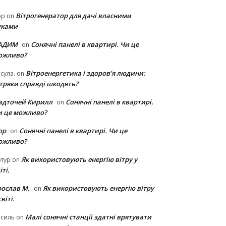
Вітрогенератор для дачі власними
ор
on
уками
АДИМ
Сонячні панелі в квартирі. Чи це
on
ожливо?
Вітроенергетика і здоров’я людини:
сула.
on
ітряки cправді шкодять?
адточей Кирилл
Сонячні панелі в квартирі.
on
и це можливо?
ор
Сонячні панелі в квартирі. Чи це
on
ожливо?
Як використовують енергію вітру у
тур
on
іті.
рослав М.
Як використовують енергію вітру
on
світі.
Малі сонячні станції здатні врятувати
асиль
on