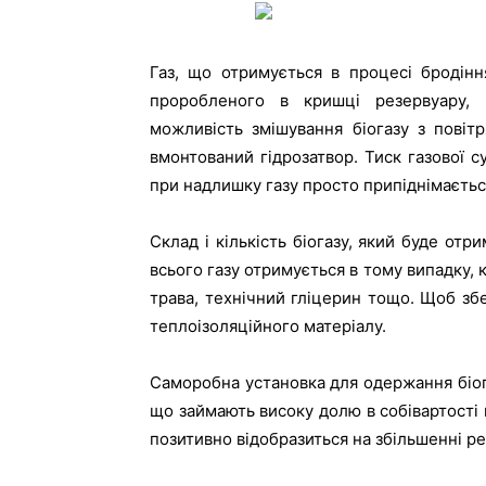
Газ, що отримується в процесі бродінн
проробленого в кришці резервуару,
можливість змішування біогазу з повіт
вмонтований гідрозатвор. Тиск газової 
при надлишку газу просто припіднімаєтьс
Склад і кількість біогазу, який буде отр
всього газу отримується в тому випадку, 
трава, технічний гліцерин тощо. Щоб зб
теплоізоляційного матеріалу.
Саморобна установка для одержання біога
що займають високу долю в собівартості 
позитивно відобразиться на збільшенні р