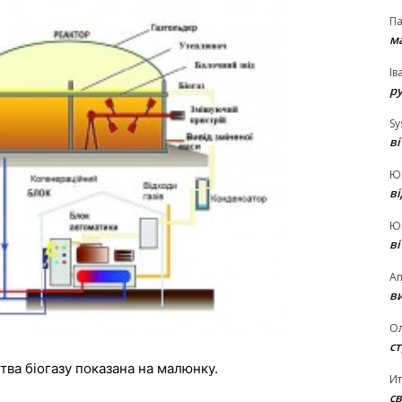
П
ма
Ів
р
Sy
в
Ю
в
Ю
в
An
ви
О
ст
тва біогазу показана на малюнку.
И
св