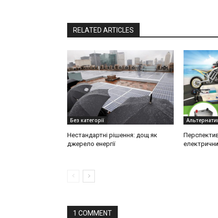
RELATED ARTICLES
Без категорії
Альтернатив
Нестандартні рішення: дощ як
Перспектив
джерело енергії
електрични
1 COMMENT