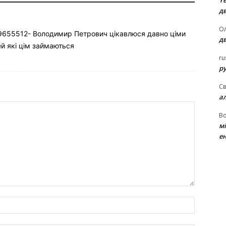
Ye
д
Ол
9655512- Володимир Петрович цікавлюся давно ціми
д
й які цім займаються
ru
ру
Св
а
В
м
ен
Name:*