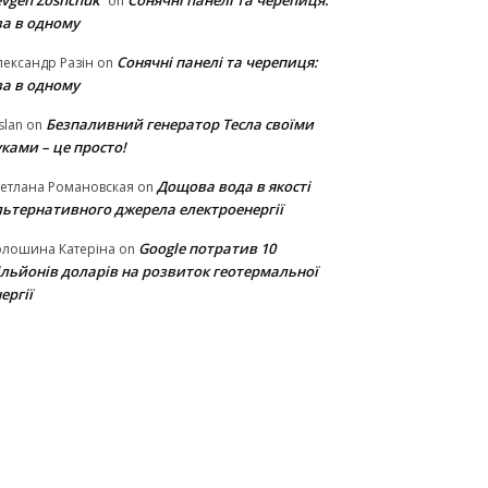
vgen Zoshchuk
Сонячні панелі та черепиця:
on
ва в одному
Сонячні панелі та черепиця:
ександр Разін
on
ва в одному
Безпаливний генератор Тесла своїми
slan
on
ками – це просто!
Дощова вода в якості
етлана Романовская
on
льтернативного джерела електроенергії
Google потратив 10
олошина Катеріна
on
ільйонів доларів на розвиток геотермальної
ергії