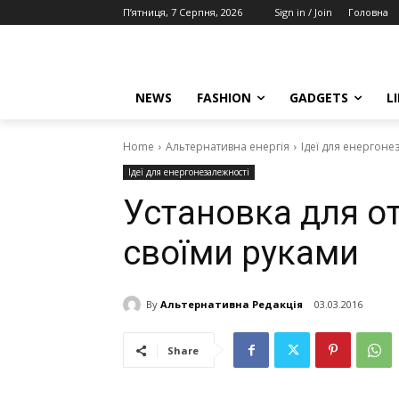
П’ятниця, 7 Серпня, 2026
Sign in / Join
Головна
NEWS
FASHION
GADGETS
L
Home
Альтернативна енергія
Ідеї для енергоне
Ідеї для енергонезалежності
Установка для о
своїми руками
By
Альтернативна Редакція
03.03.2016
Share