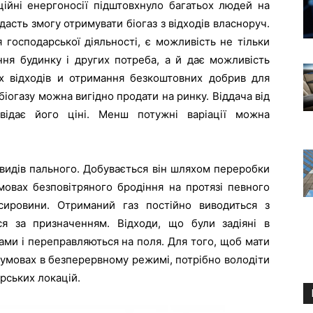
ційні енергоносії підштовхнуло багатьох людей на
асть змогу отримувати біогаз з відходів власноруч.
господарської діяльності, є можливість не тільки
ння будинку і других потреба, а й дає можливість
их відходів и отримання безкоштовних добрив для
біогазу можна вигідно продати на ринку. Віддача від
овідає його ціні. Менш потужні варіації можна
 видів пального. Добувається він шляхом переробки
мовах безповітряного бродіння на протязі певного
сировини. Отриманий газ постійно виводиться з
ся за призначенням. Відходи, що були задіяні в
ами і переправляються на поля. Для того, щоб мати
 умовах в безперервному режимі, потрібно володіти
рських локацій.