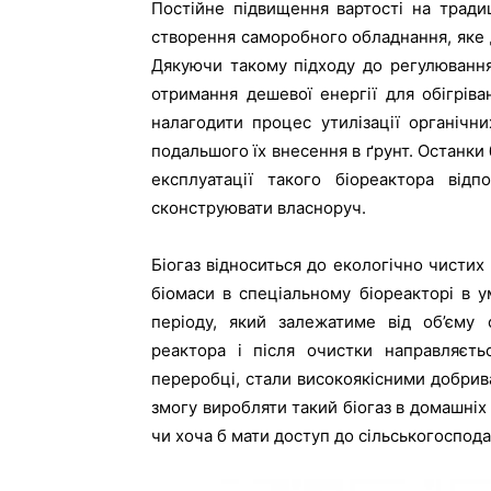
Постійне підвищення вартості на тради
створення саморобного обладнання, яке д
Дякуючи такому підходу до регулювання 
отримання дешевої енергії для обігріва
налагодити процес утилізації органічн
подальшого їх внесення в ґрунт. Останки 
експлуатації такого біореактора відп
сконструювати власноруч.
Біогаз відноситься до екологічно чистих
біомаси в спеціальному біореакторі в у
періоду, який залежатиме від об’єму 
реактора і після очистки направляєть
переробці, стали високоякісними добрив
змогу виробляти такий біогаз в домашніх
чи хоча б мати доступ до сільськогоспода