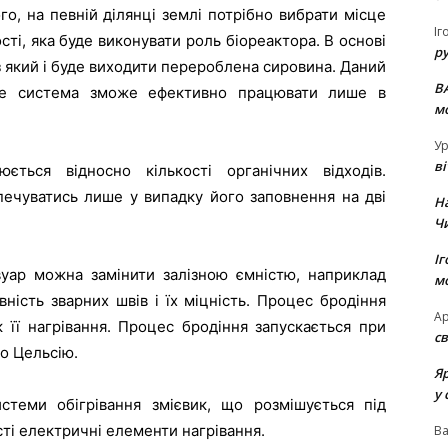
о, на певній ділянці землі потрібно вибрати місце
Іг
ті, яка буде виконувати роль біореактора. В основі
р
з який і буде виходити перероблена сировина. Даний
В
дже система зможе ефективно працювати лише в
м
Ур
в
ється відносно кількості органічних відходів.
печуватись лише у випадку його заповнення на дві
Н
Ч
Іг
рвуар можна замінити залізною ємністю, наприклад
м
ність зварних швів і їх міцність. Процес бродіння
Ар
її нагрівання. Процес бродіння запускається при
св
по Цельсію.
Я
у 
стеми обігрівання змієвик, що розмішується під
сті електричні елементи нагрівання.
В