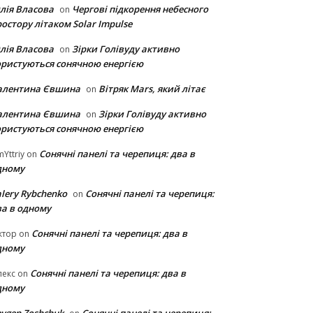
лія Власова
Чергові підкорення небесного
on
остору літаком Solar Impulse
лія Власова
Зірки Голівуду активно
on
ористуються сонячною енергією
алентина Євшина
Вітряк Mars, який літає
on
алентина Євшина
Зірки Голівуду активно
on
ористуються сонячною енергією
Сонячні панелі та черепиця: два в
Yttriy
on
дному
lery Rybchenko
Сонячні панелі та черепиця:
on
ва в одному
Сонячні панелі та черепиця: два в
ктор
on
дному
Сонячні панелі та черепиця: два в
лекс
on
дному