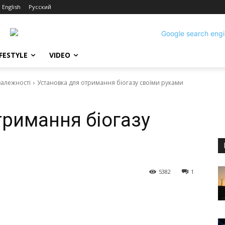
English
Русский
IFESTYLE
VIDEO
залежності
Установка для отримання біогазу своїми руками
тримання біогазу
5382
1