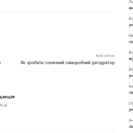
Л
в
В
у
Ев
с
В
Next article
ві
о
Як зробити сонячний саморобний дегідратор
В
у
Ka
п
дакція
О
om.ua
у
Ан
сь