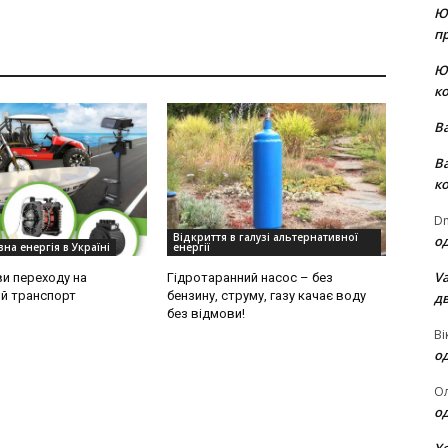
Ю
пр
Ю
к
В
В
к
Dm
Відкриття в галузі альтернативної
о
на енергія в Україні
енергії
Va
и переходу на
Гідротаранний насос – без
й транспорт
бензину, струму, газу качає воду
д
без відмови!
Ві
о
О
о