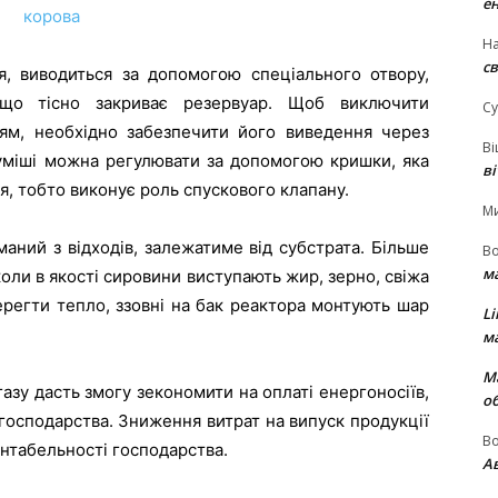
е
На
св
я, виводиться за допомогою спеціального отвору,
 що тісно закриває резервуар. Щоб виключити
Су
рям, необхідно забезпечити його виведення через
В
суміші можна регулювати за допомогою кришки, яка
в
я, тобто виконує роль спускового клапану.
М
иманий з відходів, залежатиме від субстрата. Більше
В
м
коли в якості сировини виступають жир, зерно, свіжа
ерегти тепло, ззовні на бак реактора монтують шар
Li
м
М
зу дасть змогу зекономити на оплаті енергоносіїв,
о
господарства. Зниження витрат на випуск продукції
В
ентабельності господарства.
Ав