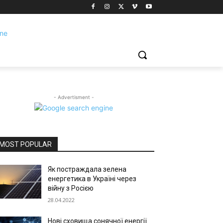
- Advertisment -
MOST POPULAR
Як постраждала зелена
енергетика в Україні через
війну з Росією
28.04.2022
Нові сховища сонячної енергії