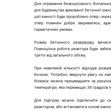
Для отримання безкоштовного біопальног
для будівництва армованої бетонної ємнос
цієї ємності буде пророблено отвір, чере
отвір повинен добре закриватись, а
герметичних умовах.
Розмір бетонного резервуару вичислю
Повноцінна робота реактора буде забез
третіх від загального об’єму.
При невеликій кількості відходів резе
бочкою. Потрібно звернути увагу на наяв
біомаси можна пришвидшити за рахунок 
температурі, яка перевищує 38 градусів 
Для підігріву можна підключити до си
реактором, або встановити в основі ємно