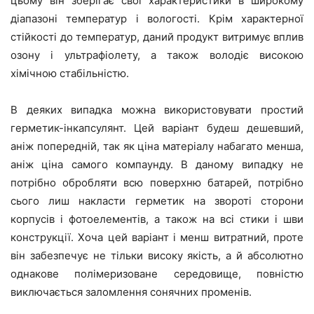
цьому він зберігає свої характеристики в широкому
діапазоні температур і вологості. Крім характерної
стійкості до температур, даний продукт витримує вплив
озону і ультрафіолету, а також володіє високою
хімічною стабільністю.
В деяких випадка можна використовувати простий
герметик-інкапсулянт. Цей варіант будеш дешевший,
аніж попередній, так як ціна матеріалу набагато менша,
аніж ціна самого компаунду. В даному випадку не
потрібно обробляти всю поверхню батарей, потрібно
сього лиш накласти герметик на звороті сторони
корпусів і фотоелементів, а також на всі стики і шви
конструкції. Хоча цей варіант і менш витратний, проте
він забезпечує не тільки високу якість, а й абсолютно
однакове полімеризоване середовище, повністю
виключається заломлення сонячних променів.