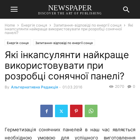
NEWSPAPER
DISCOVER THE ART OF PUBLISHING
Home
Енергія сонця
Запитання-відповіді по енергії сонця
Які
інкапсулянти найкраще використовувати при розробці сонячної
панелі?
Енергія сонця
Запитання-відповіді по енергії сонця
Які інкапсулянти найкраще
використовувати при
розробці сонячної панелі?
2070
0
By
Альтернативна Редакція
-
01.03.2016
Герметизація сонячних панелей в наш час являється
необхідною умовою для успішного виготовлення