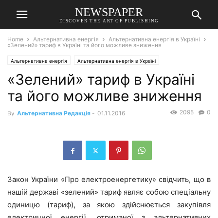
NEWSPAPER
DISCOVER THE ART OF PUBLISHING
Home
Альтернативна енергія
Альтернативна енергія в Україні
«Зелений» тариф в Україні та його можливе зниження
Альтернативна енергія
Альтернативна енергія в Україні
«Зелений» тариф в Україні
та його можливе зниження
2095
0
By
Альтернативна Редакція
-
01.11.2016
Закон України «Про електроенергетику» свідчить, що в
нашій державі «зелений» тариф являє собою спеціальну
одиницю (тариф), за якою здійснюється закупівля
електричної енергії, отриманої з альтернативних