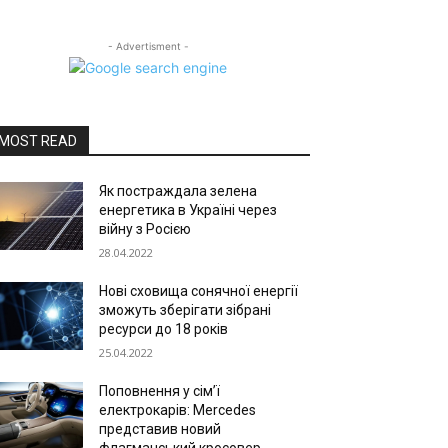
- Advertisment -
MOST READ
Як постраждала зелена
енергетика в Україні через
війну з Росією
28.04.2022
Нові сховища сонячної енергії
зможуть зберігати зібрані
ресурси до 18 років
25.04.2022
Поповнення у сім’ї
електрокарів: Mercedes
представив новий