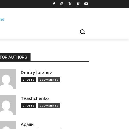
TOP AUTHORS
Dmitry Iorzhev
0 POSTS
0 COMMENTS
TVashchenko
0 POSTS
0 COMMENTS
Адмін