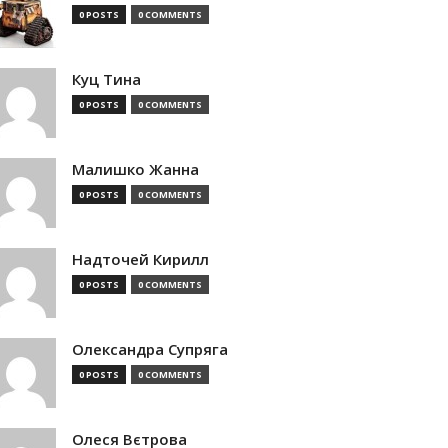
0 POSTS
0 COMMENTS
Куц Тина
0 POSTS
0 COMMENTS
Малишко Жанна
0 POSTS
0 COMMENTS
Надточей Кирилл
0 POSTS
0 COMMENTS
Олександра Супряга
0 POSTS
0 COMMENTS
Олеся Вєтрова