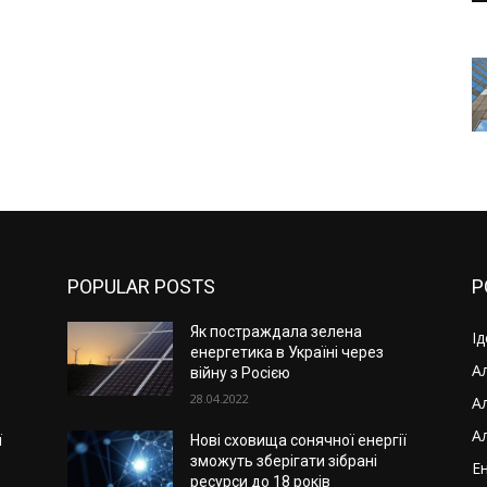
POPULAR POSTS
P
Як постраждала зелена
І
енергетика в Україні через
Ал
війну з Росією
28.04.2022
А
А
ї
Нові сховища сонячної енергії
зможуть зберігати зібрані
Ен
ресурси до 18 років