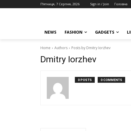
П’ятниця, 7 Серпня, 2026
Sign in / Join
Головна
NEWS
FASHION
GADGETS
L
Home
Authors
Posts by Dmitry Iorzhev
Dmitry Iorzhev
0 POSTS
0 COMMENTS