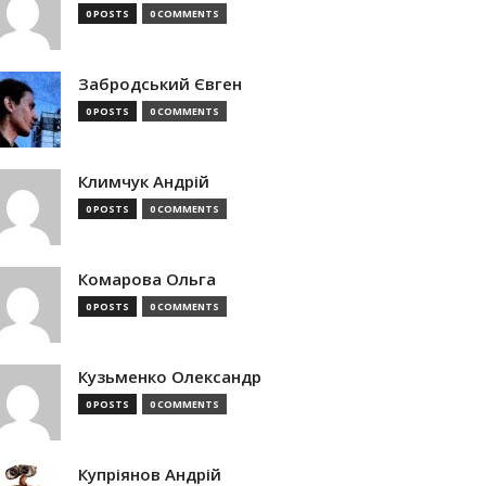
0 POSTS
0 COMMENTS
Забродський Євген
0 POSTS
0 COMMENTS
Климчук Андрій
0 POSTS
0 COMMENTS
Комарова Ольга
0 POSTS
0 COMMENTS
Кузьменко Олександр
0 POSTS
0 COMMENTS
Купріянов Андрій