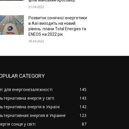
флагманський кросовер
21.04.2022
Розвиток сонячної енергетики
в Азії виходить на новий
рівень: плани Total Energies та
ENEOS на 2022 рік
18.04.2022
OPULAR CATEGORY
деї для енергонезалежності
145
ьтернативна енергія у світі
143
льтернативна енергія в Україні
142
льтернативная энергия в Украине
123
ергія сонця у світі
87