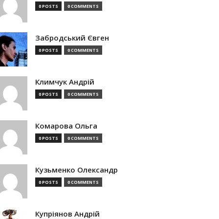
0 POSTS
0 COMMENTS
Забродський Євген
0 POSTS
0 COMMENTS
Климчук Андрій
0 POSTS
0 COMMENTS
Комарова Ольга
0 POSTS
0 COMMENTS
Кузьменко Олександр
0 POSTS
0 COMMENTS
Купріянов Андрій