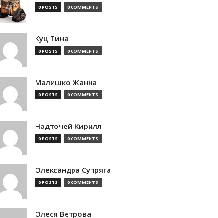
0 POSTS
0 COMMENTS
Куц Тина
0 POSTS
0 COMMENTS
Малишко Жанна
0 POSTS
0 COMMENTS
Надточей Кирилл
0 POSTS
0 COMMENTS
Олександра Супряга
0 POSTS
0 COMMENTS
Олеся Вєтрова