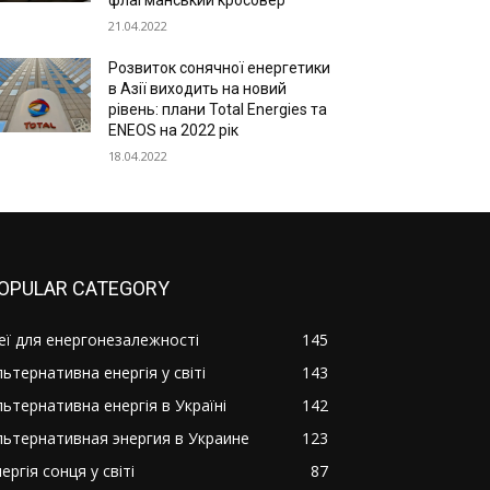
флагманський кросовер
21.04.2022
Розвиток сонячної енергетики
в Азії виходить на новий
рівень: плани Total Energies та
ENEOS на 2022 рік
18.04.2022
OPULAR CATEGORY
деї для енергонезалежності
145
ьтернативна енергія у світі
143
льтернативна енергія в Україні
142
льтернативная энергия в Украине
123
ергія сонця у світі
87