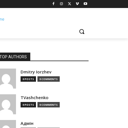
TOP AUTHORS
Dmitry Iorzhev
0 POSTS
0 COMMENTS
TVashchenko
0 POSTS
0 COMMENTS
Адмін