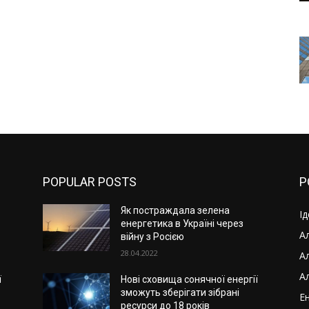
POPULAR POSTS
P
Як постраждала зелена
І
енергетика в Україні через
Ал
війну з Росією
28.04.2022
А
А
ї
Нові сховища сонячної енергії
зможуть зберігати зібрані
Ен
ресурси до 18 років