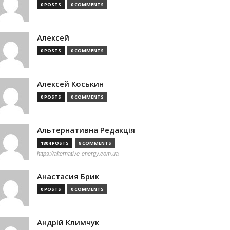
0 POSTS
0 COMMENTS
Алексей
0 POSTS
0 COMMENTS
Алексей Коськин
0 POSTS
0 COMMENTS
Альтернативна Редакція
1804 POSTS
8 COMMENTS
https://alternative-energy.com.ua
Анастасия Брик
0 POSTS
0 COMMENTS
Андрій Климчук