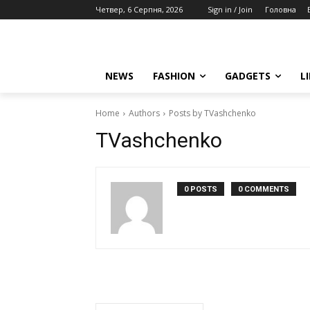
Четвер, 6 Серпня, 2026
Sign in / Join
Головна
NEWS
FASHION
GADGETS
L
Home
Authors
Posts by TVashchenko
TVashchenko
0 POSTS
0 COMMENTS